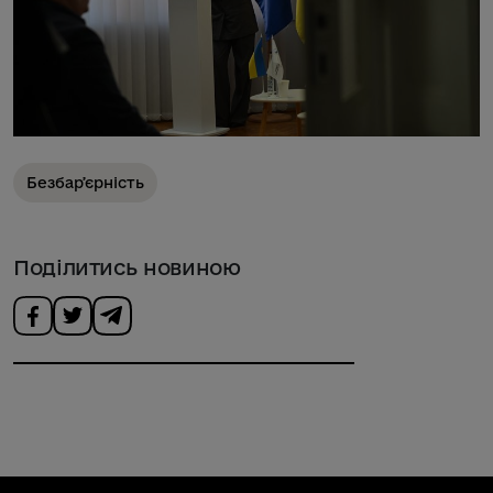
Безбарʼєрність
Поділитись новиною