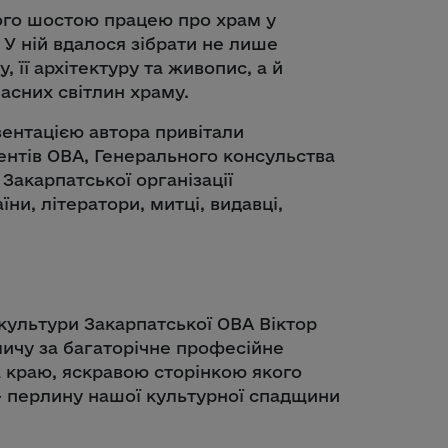
його шостою працею про храм у
 У ній вдалося зібрати не лише
, її архітектуру та живопис, а й
асних світлин храму.
зентацією автора привітали
нтів ОВА, Генерального консульства
Закарпатської організації
ни, літератори, митці, видавці,
культури Закарпатської ОВА Віктор
ичу за багаторічне професійне
 краю, яскравою сторінкою якого
– перлину нашої культурної спадщини