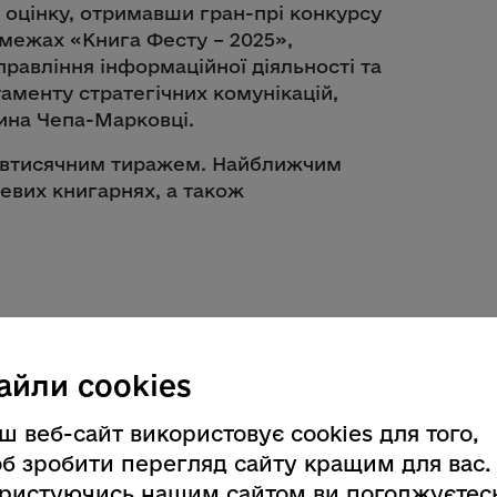
 оцінку, отримавши гран-прі конкурсу
 межах «Книга Фесту – 2025»,
правління інформаційної діяльності та
аменту стратегічних комунікацій,
ина Чепа-Марковці.
півтисячним тиражем. Найближчим
цевих книгарнях, а також
айли cookies
ш веб-сайт використовує cookies для того,
б зробити перегляд сайту кращим для вас.
ристуючись нашим сайтом ви погоджуєтес