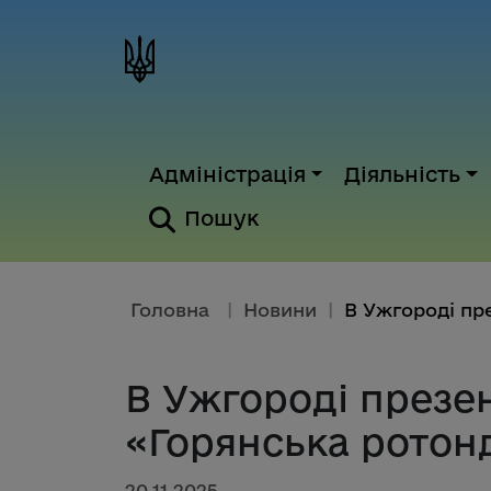
Адміністрація
Діяльність
Пошук
Головна
|
Новини
|
В Ужгороді презе
«Горянська ротон
20.11.2025