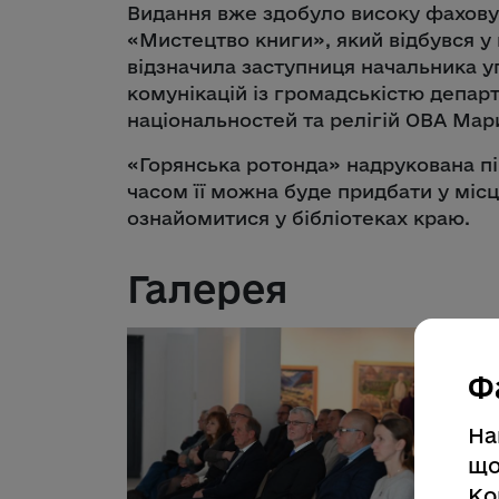
Видання вже здобуло високу фахову
«Мистецтво книги», який відбувся у
відзначила заступниця начальника у
комунікацій із громадськістю департ
національностей та релігій ОВА Мар
«Горянська ротонда» надрукована 
часом її можна буде придбати у міс
ознайомитися у бібліотеках краю.
Галерея
Ф
На
що
Ко