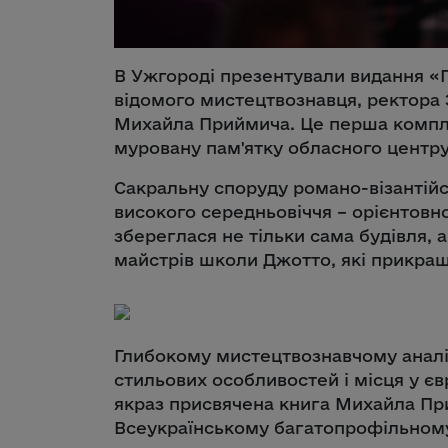
В Ужгороді презентували видання «Г
відомого мистецтвознавця, ректора 
Михайла Приймича. Це перша компл
муровану пам'ятку обласного центру 
Сакральну споруду романо-візантійс
високого середньовіччя – орієнтовно
збереглася не тільки сама будівля, а
майстрів школи Джотто, які прикраша
Глибокому мистецтвознавчому аналіз
стильових особливостей і місця у є
якраз присвячена книга Михайла Пр
Всеукраїнському багатопрофільному