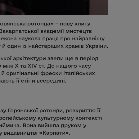
орянська ротонда» – нову книгу
Закарпатської академії мистецтв
ексна наукова праця про найдавнішу
й один із найстаріших храмів України.
ької архітектури звели ще в період
 між Х та ХІV ст. До нашого часу
 й оригінальні фрески італійських
ють її стіни всередині.
у Горянської ротонди, розкриттю її
вропейському культурному контексті
иймича. Вона вийшла друком у
 видавництві «Карпати».