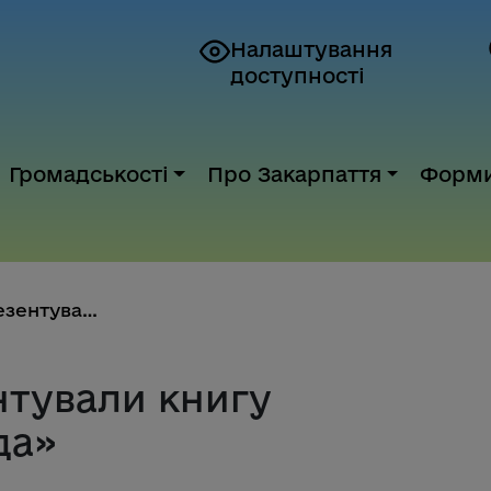
Налаштування
доступності
Громадськості
Про Закарпаття
Форм
В Ужгороді презентували книгу ...
нтували книгу
да»