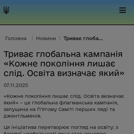
Головна
|
Новини
|
Триває глобальна кампанія «Кож...
Триває глобальна кампанія
«Кожне покоління лишає
слід. Освіта визначає який»
07.11.2025
«Кожне покоління лишає слід. Освіта визначає
який» – це глобальна флагманська кампанія,
запущена на П’ятому Саміті перших леді та
джентльменів.
Ця ініціатива перетворює погляд на освіту: з
базової необхідності вона стає основою