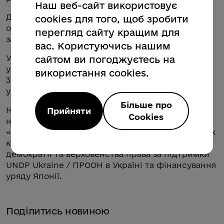
Наш веб-сайт використовує
Для участі в розіграші тест можна пройти лише
cookies для того, щоб зробити
один раз: повторні спроби не
перегляд сайту кращим для
зараховуватимуться для участі в розіграші.
вас. Користуючись нашим
У 2024 році тест пройшла рекордна кількість
сайтом ви погоджуєтесь на
українців: 236 237 учасників розпочали тест, 76
використання cookies.
323 пройшли його повністю. У 2023 році 13 980
учасників завершили тест до кінця.
Більше про
Національний тест з медіаграмотності реалізує
Прийняти
Cookies
національний проєкт з медіаграмотності
«Фільтр» Міністерства культури та стратегічних
комунікацій України у партнерстві з Центром
демократії та верховенства права за підтримки
UNDP Ukraine / ПРООН в Україні та фінансування
уряду Японії.
Поділитись новиною