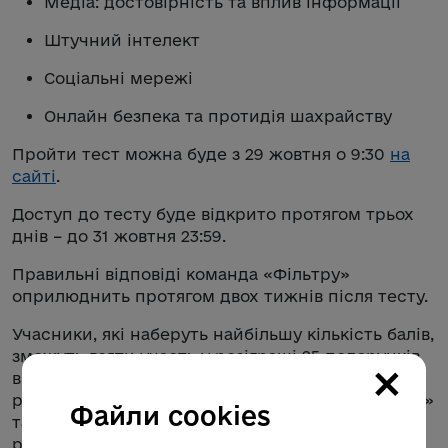
Медіа: достовірність та вплив інформації
Штучний інтелект
Соціальні мережі
Онлайн безпека та протидія шахрайству
Пройти тест можна буде з 29 жовтня о 9:30
на
сайті
.
Доступ до тесту буде відкрито протягом трьох
днів – до 31 жовтня 23:59.
Правильні відповіді команда «Фільтру»
оприлюднить протягом двох тижнів після тесту.
Учасники, які наберуть найбільшу кількість балів,
зможуть взяти участь у розіграші 25 подарунків
×
від партнерів проєкту – артпледів за мотивами
робіт Марії Примаченко із серії «Звірі в Болотні»
Файли cookies
та павербанків. Переможців визначить
рандомайзер.