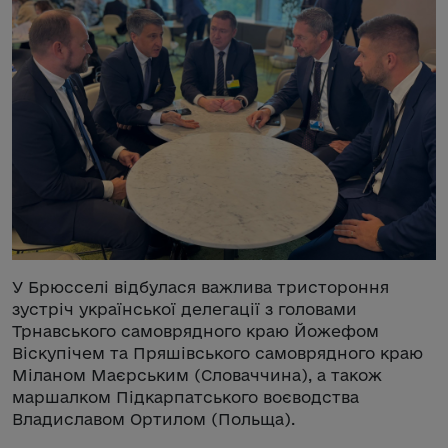
У Брюсселі відбулася важлива тристороння
зустріч української делегації з головами
Трнавського самоврядного краю Йожефом
Віскупічем та Пряшівського самоврядного краю
Міланом Маєрським (Словаччина), а також
маршалком Підкарпатського воєводства
Владиславом Ортилом (Польща).