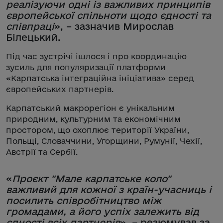
реалізуючи одні із важливих принципів
європейської спільноти щодо єдності та
співпраці
», – зазначив Мирослав
Білецький.
Під час зустрічі ішлося і про координацію
зусиль для популяризації платформи
«Карпатська інтеграційна ініціатива» серед
європейських партнерів.
Карпатський макрорегіон є унікальним
природним, культурним та економічним
простором, що охоплює території України,
Польщі, Словаччини, Угорщини, Румунії, Чехії,
Австрії та Сербії.
«
Проєкт "Мале карпатське коло"
важливий для кожної з країн-учасниць і
посилить співробітництво між
громадами, а його успіх залежить від
єдності всіх партнерів
», – резюмував за