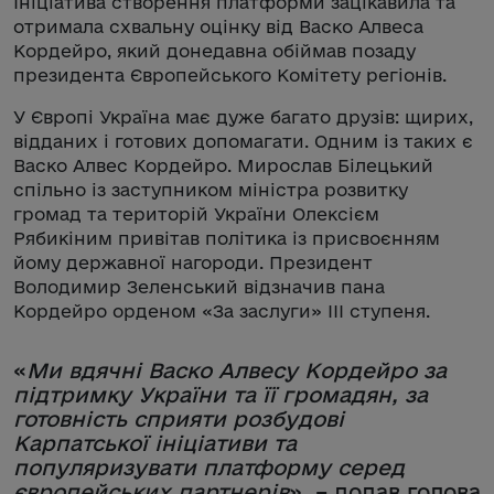
Ініціатива створення платформи зацікавила та
отримала схвальну оцінку від Васко Алвеса
Кордейро, який донедавна обіймав позаду
президента Європейського Комітету регіонів.
У Європі Україна має дуже багато друзів: щирих,
відданих і готових допомагати. Одним із таких є
Васко Алвес Кордейро. Мирослав Білецький
спільно із заступником міністра розвитку
громад та територій України Олексієм
Рябикіним привітав політика із присвоєнням
йому державної нагороди. Президент
Володимир Зеленський відзначив пана
Кордейро орденом «За заслуги» III ступеня.
«
Ми вдячні Васко Алвесу Кордейро за
підтримку України та її громадян, за
готовність сприяти розбудові
Карпатської ініціативи та
популяризувати платформу серед
європейських партнерів
», – додав голова