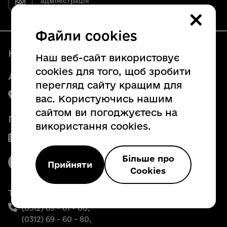
адміністрація
×
Офіційний вебсайт
Файли cookies
Наші контакти
Наш веб-сайт використовує
cookies для того, щоб зробити
Адреса:
перегляд сайту кращим для
88008, м. Ужгород, пл. Народна, 4
вас. Користуючись нашим
сайтом ви погоджуєтесь на
Графік роботи
використання cookies.
Пн. - Пт. з 8:00 до 17:00
Більше про
Прийняти
Cookies
Телефони:
(0312) 69 - 61 - 00,
(0312) 69 - 60 - 80,