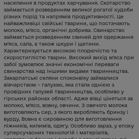
населення в продуктах харчування. Скотарство
займається розведенням великої рогатої худоби
різних порід та напрямів продуктивності. Це
найважливіші свійські тварини, що постачають
молоко, м'ясо, органічні добрива. Свинарство
займається розведенням свиней для одержання
м'яса, сала, а також шкури і щетини.
Характеризується високою плодючістю та
скоростиглістю тварин. Високий вихід м'яса при
забої зумовлює значні економічні переваги
свинарства над іншими видами тваринництва.
Закарпатські селяни споконвіку займалися
вівчарством – галуззю, яка стала однією з
провідних галузей тваринництва, особливо у
гірських районах області. Адже вівці ціняться за
молоко, м'ясо, вовну, овчини. З овечого молока
виготовляють сир, з якого виробляють бринзу і
вурду, Вовна є сировиною для виготовлення
ліжників, килимів, одягу. Особливо зараз, у епоху
суперсучасних технологій і матеріалів,