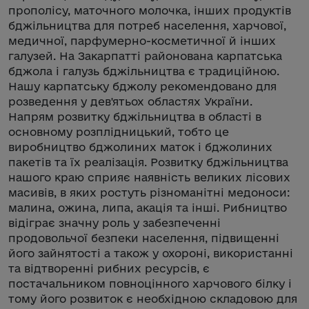
прополісу, маточного молочка, інших продуктів
бджільництва для потреб населення, харчової,
медичної, парфумерно-косметичної й інших
галузей. На Закарпатті районована карпатська
бджола і галузь бджільництва є традиційною.
Нашу карпатську бджолу рекомендовано для
розведення у дев'ятьох областях України.
Напрям розвитку бджільництва в області в
основному розплідницький, тобто це
виробництво бджолиних маток і бджолиних
пакетів та їх реалізація. Розвитку бджільництва
нашого краю сприяє наявність великих лісових
масивів, в яких ростуть різноманітні медоноси:
малина, ожина, липа, акація та інші. Рибництво
відіграє значну роль у забезпеченні
продовольчої безпеки населення, підвищенні
його зайнятості а також у охороні, використанні
та відтворенні рибних ресурсів, є
постачальником повноцінного харчового білку і
тому його розвиток є необхідною складовою для