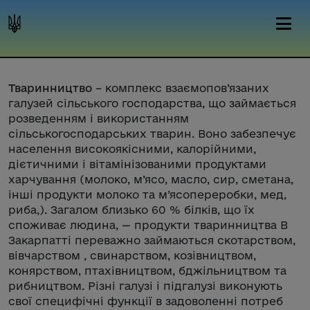
Тваринництво
– комплекс взаємопов’язаних
галузей сільського господарства, що займається
розведенням і використанням
сільськогосподарських тварин. Воно забезпечує
населення високоякісними, калорійними,
дієтичними і вітамінізованими продуктами
харчування (молоко, м’ясо, масло, сир, сметана,
інші продукти молоко та м’ясопереробки, мед,
риба,). Загалом близько 60 % білків, що їх
споживає людина, — продукти тваринництва В
Закарпатті переважно займаються скотарством,
вівчарством , свинарством, козівництвом,
конярством, птахівництвом, бджільництвом та
рибництвом. Різні галузі і підгалузі виконують
свої специфічні функції в задоволенні потреб