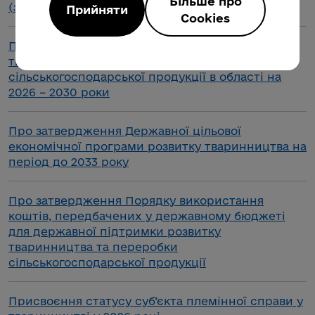
Більше про
(зі змінами)).
Прийняти
Cookies
Про Програму розвитку і підтримки
тваринництва та переробки
сільськогосподарської продукції в області на
2026 – 2030 роки
Про затвердження Державної цільової
економічної програми розвитку тваринництва на
період до 2033 року
Про затвердження Порядку використання
коштів, передбачених у державному бюджеті
для державної підтримки розвитку
тваринництва та переробки
сільськогосподарської продукції
Присвоєння статусу суб’єкта племінної справи у