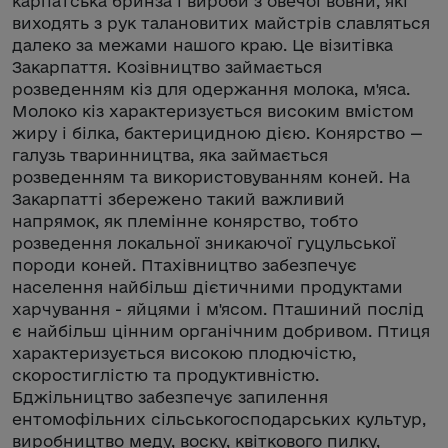
карпатська бринза і вироби з овечої вовни, які
виходять з рук талановитих майстрів славляться
далеко за межами нашого краю. Це візитівка
Закарпаття. Козівництво займається
розведенням кіз для одержання молока, м'яса.
Молоко кіз характеризується високим вмістом
жиру і білка, бактерицидною дією. Конярство —
галузь тваринництва, яка займається
розведенням та використовуванням коней. На
Закарпатті збережено такий важливий
напрямок, як племінне конярство, тобто
розведення локальної зникаючої гуцульської
породи коней. Птахівництво забезпечує
населення найбільш дієтичними продуктами
харчування - яйцями і м'ясом. Пташиний послід
є найбільш цінним органічним добривом. Птиця
характеризується високою плодючістю,
скоростиглістю та продуктивністю.
Бджільництво забезпечує запилення
ентомофільних сільськогосподарських культур,
виробництво меду, воску, квіткового пилку,