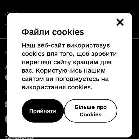
Закарпатська обласна державна
×
адміністрація
Офіційний вебсайт
Файли cookies
Наш веб-сайт використовує
Наші контакти
cookies для того, щоб зробити
перегляд сайту кращим для
Адреса:
вас. Користуючись нашим
сайтом ви погоджуєтесь на
88008, м. Ужгород, пл. Народна, 4
використання cookies.
Графік роботи
Пн. - Пт. з 8:00 до 17:00
Більше про
Прийняти
Cookies
Телефони: