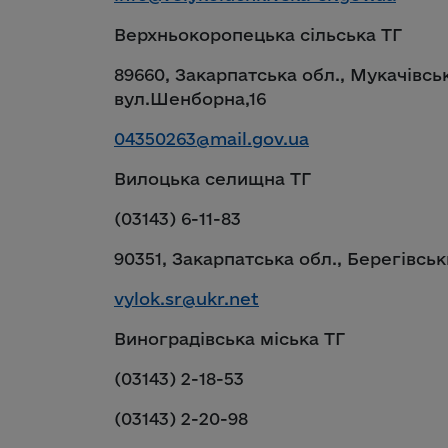
Верхньокоропецька сільська ТГ
89660, Закарпатська обл., Мукачівсь
вул.Шенборна,16
04350263@mail.gov.ua
Вилоцька селищна ТГ
(03143) 6-11-83
90351, Закарпатська обл., Берегівськи
vylok.sr@ukr.net
Виноградівська міська ТГ
(03143) 2-18-53
(03143) 2-20-98