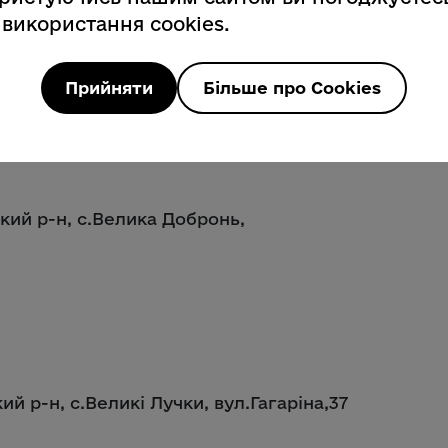
 використання cookies.
Прийняти
Більше про Cookies
кий р-н, с.Велика Добронь,
ий р-н, с.Великі Лучки, вул.Гагаріна,37