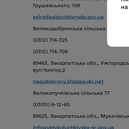
Грушевського, 108
на
selrada@bychkivrada.gov.ua
Великодобронська сільська ТГ
(0312) 714-325
(0312) 714-709
89463, Закарпатська обл., Ужгородсь
вул.Чонгор,2
nagydobrony.khaza@ukr.net
Великолучківська сільська ТГ
(03131) 6-12-60
89625, Закарпатська обл., Мукачівськ
info@velykoluchkivska-sr.gov.ua