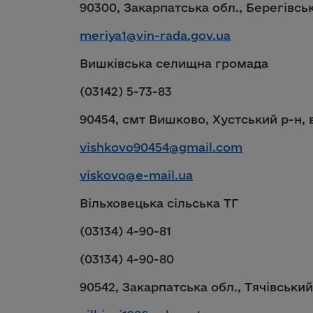
90300, Закарпатська обл., Берегівськ
meriya1@vin-rada.gov.ua
Вишківська селищна громада
(03142) 5-73-83
90454, смт Вишково, Хустський р-н, 
vishkovo90454@gmail.com
viskovo@e-mail.ua
Вільховецька сільська ТГ
(03134) 4-90-81
(03134) 4-90-80
90542, Закарпатська обл., Тячівський 