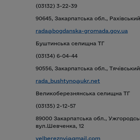
(03132) 3-22-39
90645, Закарпатська обл., Рахівський
rada@bogdanska-gromada.gov.ua
Буштинська селищна ТГ
(03134) 6-04-44
90556, Закарпатська обл., Тячівський
rada_bushtyno@ukr.net
Великоберезнянська селищна ТГ
(03135) 2-12-57
89000 Закарпатська обл., Ужгородсь
вул.Шевченка, 12
velbereznyj@gmail.com