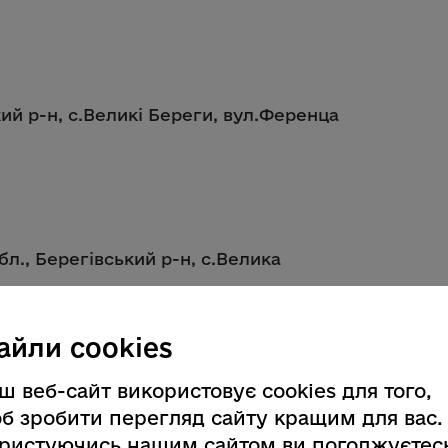
кий р-н, с.Великі Береги, вул.Ференца
обл., Берегівський р-н, с.Велика
айли cookies
ш веб-сайт використовує cookies для того,
б зробити перегляд сайту кращим для вас.
 р-н, смт Великий Бичків, вул.
ристуючись нашим сайтом ви погоджуєтес