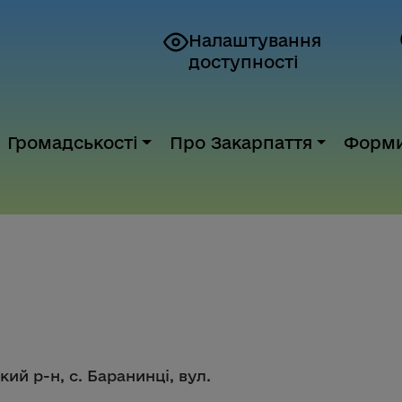
Налаштування
доступності
Громадськості
Про Закарпаття
Форм
ий р-н, с. Баранинці, вул.