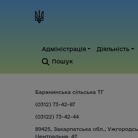
Адміністрація
Діяльність
Пошук
Баранинська сільська ТГ
(0312) 73-42-87
(03122) 73-42-44
89425, Закарпатська обл., Ужгородськ
Центральна, 42