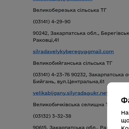
Великоберезька сільська ТГ
(03141) 4-29-90
90242, Закарпатська обл., Берегівсь
Раковці,41
silradavelykyberegy@gmail.com
Великобийганська сільська ТГ
(03141) 4-23-76 90232, Закарпатська 
Бийгань, вул.Центральна,61
velikabijgany.silyrada@ukr.net
Ф
Великобичківська селищна ТГ
На
(03132) 3-32-38
що
90615, Закарпатська обл., Рахівський
Ко