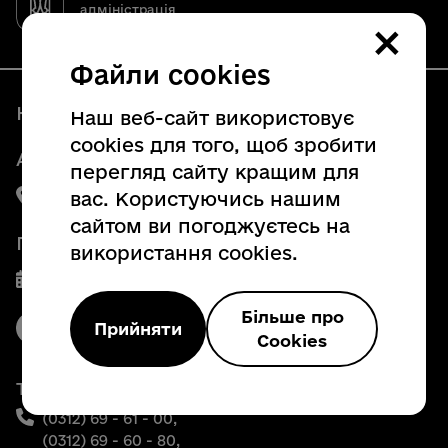
адміністрація
×
Офіційний вебсайт
Файли cookies
Наші контакти
Наш веб-сайт використовує
cookies для того, щоб зробити
Адреса:
перегляд сайту кращим для
вас. Користуючись нашим
88008, м. Ужгород, пл. Народна, 4
сайтом ви погоджуєтесь на
Графік роботи
використання cookies.
Пн. - Пт. з 8:00 до 17:00
Більше про
Прийняти
Cookies
Телефони:
(0312) 69 - 61 - 00,
(0312) 69 - 60 - 80,