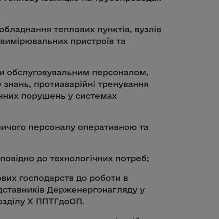
обладнання теплових пунктів, вузлів
-вимірювальних пристроїв та
ли обслуговувальним персоналом,
 знань, протиаварійні тренування
ічних порушень у системах
ничого персоналу оперативною та
повідно до технологічних потреб;
ових господарств до роботи в
дставників Держенергонагляду у
розділу Х ППТГдоОП.