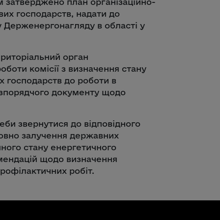
м затверджено план організаційно-
ових господарств, надати до
у Держенергонагляду в області у
ериторіальний орган
боти комісії з визначення стану
х господарств до роботи в
озпорядчого документу щодо
еби звернутися до відповідного
овно залучення державних
ічного стану енергетичного
мендацій щодо визначення
рофілактичних робіт.