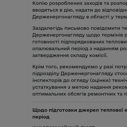
Копію розроблених заходів та розпо
вводяться в дію, надати до відповід
Держенергонагляду в області у термі
Заздалегідь письмово повідомити т
Держенергонагляду щодо термінів ро
готовності підпорядкованих теплови
опалювальний період з наданням р
затвердження складу комісії.
Крім того, рекомендуємо у разі потр
підрозділу Держенергонагляду стос
інспекторів до огляду (оцінки) техн
устаткування з метою надання реко
оптимальних обсягів ремонтних та п
Щодо підготовки джерел теплової е
період