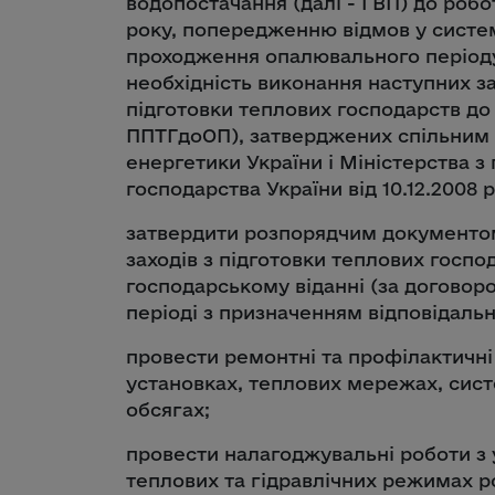
водопостачання (далі - ГВП) до роб
року, попередженню відмов у систе
проходження опалювального період
необхідність виконання наступних за
підготовки теплових господарств до
ППТГдоОП), затверджених спільним 
енергетики України і Міністерства 
господарства України від 10.12.2008 р
затвердити розпорядчим документом
заходів з підготовки теплових госпо
господарському віданні (за договор
періоді з призначенням відповідальни
провести ремонтні та профілактичн
установках, теплових мережах, сис
обсягах;
провести налагоджувальні роботи з
теплових та гідравлічних режимах 