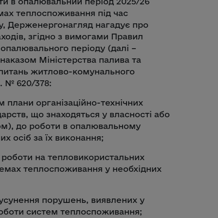
оти в опалювальний період 2025/26
мах теплоспоживання під час
у, Держенергонагляд нагадує про
ходів, згідно з вимогами Правил
 опалювального періоду (далі –
наказом Міністерства палива та
з питань житлово-комунального
. № 620/378:
 плани організаційно-технічних
дарств, що знаходяться у власності або
ом), до роботи в опалювальному
х осіб за їх виконання;
і роботи на тепловикористальних
темах теплоспоживання у необхідних
 усунення порушень, виявлених у
роботи систем теплоспоживання;