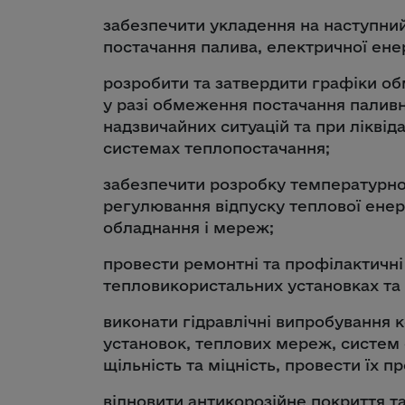
забезпечити укладення на наступни
постачання палива, електричної енер
розробити та затвердити графіки об
у разі обмеження постачання паливн
надзвичайних ситуацій та при ліквід
системах теплопостачання;
забезпечити розробку температурно
регулювання відпуску теплової енер
обладнання і мереж;
провести ремонтні та профілактичні
тепловикористальних установках та 
виконати гідравлічні випробування 
установок, теплових мереж, систем 
щільність та міцність, провести їх п
відновити антикорозійне покриття т