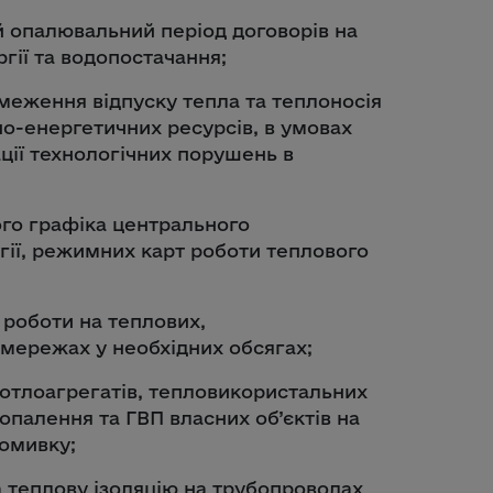
й опалювальний період договорів на
гії та водопостачання;
меження відпуску тепла та теплоносія
о-енергетичних ресурсів, в умовах
ації технологічних порушень в
го графіка центрального
гії, режимних карт роботи теплового
 роботи на теплових,
мережах у необхідних обсягах;
котлоагрегатів, тепловикористальних
опалення та ГВП власних об’єктів на
ромивку;
а теплову ізоляцію на трубопроводах