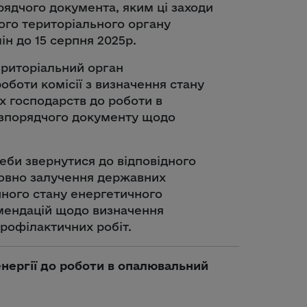
рядчого документa, яким ці заходи
ного територіального органу
н до 15 серпня 2025р.
ериторіальний орган
боти комісії з визначення стану
х господарств до роботи в
озпорядчого документу щодо
еби звернутися до відповідного
овно залучення державних
ічного стану енергетичного
мендацій щодо визначення
рофілактичних робіт.
нергії до роботи в опалювальний