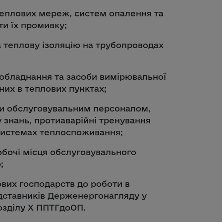
теплових мереж, систем опалення та
ти їх промивку;
а теплову ізоляцію на трубопроводах
 обладнання та засоби вимірювальної
них в теплових пунктах;
ли обслуговувальним персоналом,
 знань, протиаварійні тренування
 системах теплоспоживання;
обочі місця обслуговувального
;
ових господарств до роботи в
дставників Держенергонагляду у
розділу Х ППТГдоОП.