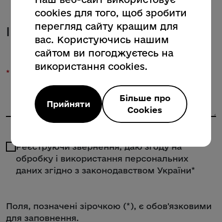
cookies для того, щоб зробити
перегляд сайту кращим для
Інформація про звернення
вас. Користуючись нашим
сайтом ви погоджуєтесь на
використання cookies.
*
Текст запиту
Більше про
Прийняти
Cookies
Реєструючи звернення, даю згоду на
обробку і використання персональних
даних згідно з законодавством України*
Поля, позначені зірочкою (*), є обов'язковими
для заповнення.