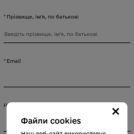
*
Прізвище, ім'я, по батькові
*
Email
×
Номер телефону
Файли cookies
Наш веб-сайт використовує