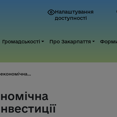
Налаштування
доступності
Громадськості
Про Закарпаття
Форм
Зовнішньоекономічна діяльність та інвестиції
номічна
інвестиції