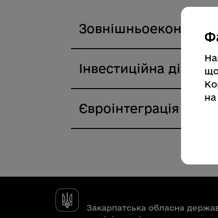
Зовнішньоекономічн
Ф
На
Інвестиційна діяльні
що
Ко
на
Євроінтеграція
Закарпатська обласна держа