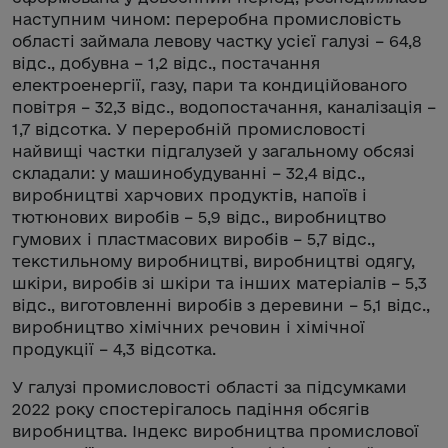
наступним чином: переробна промисловість
області займала левову частку усієї галузі – 64,8
відс., добувна – 1,2 відс., постачання
електроенергії, газу, пари та кондиційованого
повітря – 32,3 відс., водопостачання, каналізація –
1,7 відсотка. У переробній промисловості
найвищі частки підгалузей у загальному обсязі
складали: у машинобудуванні – 32,4 відс.,
виробництві харчових продуктів, напоїв і
тютюнових виробів – 5,9 відс., виробництво
гумових і пластмасових виробів – 5,7 відс.,
текстильному виробництві, виробництві одягу,
шкіри, виробів зі шкіри та інших матеріалів – 5,3
відс., виготовленні виробів з деревини – 5,1 відс.,
виробництво хімічних речовин і хімічної
продукції – 4,3 відсотка.
У галузі промисловості області за підсумками
2022 року спостерігалось падіння обсягів
виробництва. Індекс виробництва промислової