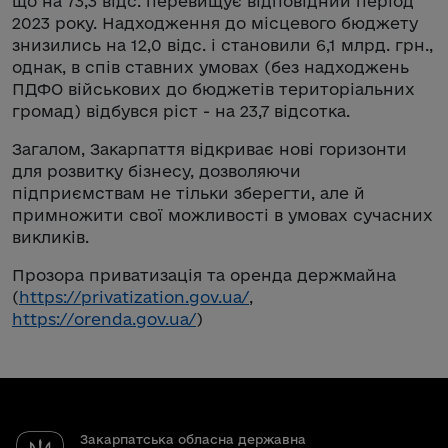
що на 73,3 відс. перевищує відповідний період
2023 року. Надходження до місцевого бюджету
знизились на 12,0 відс. і становили 6,1 млрд. грн.,
однак, в спів ставних умовах (без надходжень
ПДФО військових до бюджетів територіальних
громад) відбувся ріст - на 23,7 відсотка.
Загалом, Закарпаття відкриває нові горизонти
для розвитку бізнесу, дозволяючи
підприємствам не тільки зберегти, але й
примножити свої можливості в умовах сучасних
викликів.
Прозора приватизація та оренда держмайна
(
https://privatization.gov.ua/
,
https://orenda.gov.ua/
)
Закарпатська обласна державна