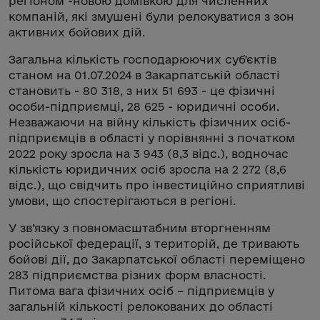
регіоном -новою домівкою для численних
компаній, які змушені були релокуватися з зон
активних бойових дій.
Загальна кількість господарюючих суб'єктів
станом на 01.07.2024 в Закарпатській області
становить - 80 318, з них 51 693 - це фізичні
особи-підприємці, 28 625 - юридичні особи.
Незважаючи на війну кількість фізичних осіб-
підприємців в області у порівнянні з початком
2022 року зросла на 3 943 (8,3 відс.), водночас
кількість юридичних осіб зросла на 2 272 (8,6
відс.), що свідчить про інвестиційно сприятливі
умови, що спостерігаються в регіоні.
У зв’язку з повномасштабним вторгненням
російської федерації, з територій, де тривають
бойові дії, до Закарпатської області переміщено
283 підприємства різних форм власності.
Питома вага фізичних осіб – підприємців у
загальній кількості релокованих до області