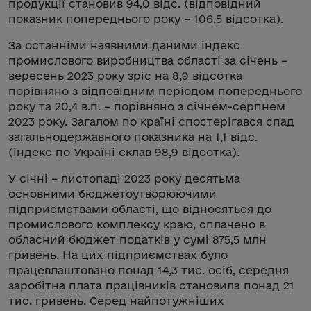
продукції становив 94,0 відс. (відповідний
показник попереднього року – 106,5 відсотка).
За останніми наявними даними індекс
промислового виробництва області за січень –
вересень 2023 року зріс на 8,9 відсотка
порівняно з відповідним періодом попереднього
року та 20,4 в.п. – порівняно з січнем-серпнем
2023 року. Загалом по країні спостерігався спад
загальнодержавного показника на 1,1 відс.
(індекс по Україні склав 98,9 відсотка).
У січні – листопаді 2023 року десятьма
основними бюджетоутворюючими
підприємствами області, що відносяться до
промислового комплексу краю, сплачено в
обласний бюджет податків у сумі 875,5 млн
гривень. На цих підприємствах було
працевлаштовано понад 14,3 тис. осіб, середня
заробітна плата працівників становила понад 21
тис. гривень. Серед найпотужніших