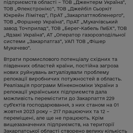
підприємств області – ТОВ „Джентерм Україна”,
ТОВ „Флекстронікс”, ТОВ „Джейбіл Сьоркіт
Юкрейн Лімітед”, ПрАТ „Закарпаттяобленерго”,
ТОВ „Форшнер Україна”, ПрАТ „Мукачівський
завод Точприлад”, ТОВ „Берег-Кабель ГмБХ”, ТОВ
„Ядзакі Україна”, АТ „Оператор газорозподільної
системи „Закарпатгаз”, УАП ТОВ „Фішер
Мукачево”.
Втрати промислового потенціалу східних та
південних областей країни, постійна загроза
нових руйнувань актуалізували проблему
релокації виробничих потужностей в область.
Реалізація програми Мінекономіки України з
релокації українських підприємств дала
можливість перемістити до Закарпаття 229
суб’єктів господарювання, з них станом на 01
жовтня 2023 року – 217 працюючих та 12 –
переміщені, але ще не працюють. Крім
вищезазначених підприємств, на території
Закарпатської області створено велику кількість