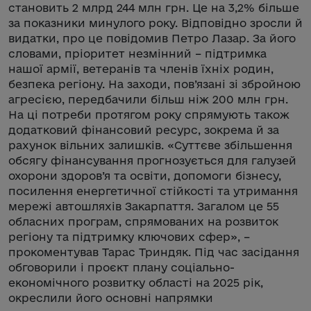
становить 2 млрд 244 млн грн. Це на 3,2% більше
за показники минулого року. Відповідно зросли й
видатки, про це повідомив Петро Лазар. За його
словами, пріоритет незмінний – підтримка
нашої армії, ветеранів та членів їхніх родин,
безпека регіону. На заходи, пов’язані зі збройною
агресією, передбачили більш ніж 200 млн грн.
На ці потреби протягом року спрямують також
додатковий фінансовий ресурс, зокрема й за
рахунок вільних залишків. «Суттєве збільшення
обсягу фінансування прогнозується для галузей
охорони здоров’я та освіти, допомоги бізнесу,
посилення енергетичної стійкості та утримання
мережі автошляхів Закарпаття. Загалом це 55
обласних програм, спрямованих на розвиток
регіону та підтримку ключових сфер», –
прокоментував Тарас Триндяк. Під час засідання
обговорили і проєкт плану соціально-
економічного розвитку області на 2025 рік,
окреслили його основні напрямки