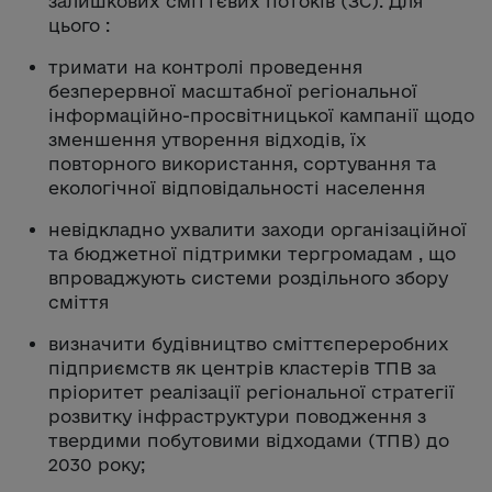
залишкових сміттєвих потоків (ЗС). Для
цього :
тримати на контролі проведення
безперервної масштабної регіональної
інформаційно-просвітницької кампанії щодо
зменшення утворення відходів, їх
повторного використання, сортування та
екологічної відповідальності населення
невідкладно ухвалити заходи організаційної
та бюджетної підтримки тергромадам , що
впроваджують системи роздільного збору
сміття
визначити будівництво сміттєпереробних
підприємств як центрів кластерів ТПВ за
пріоритет реалізації регіональної стратегії
розвитку інфраструктури поводження з
твердими побутовими відходами (ТПВ) до
2030 року;