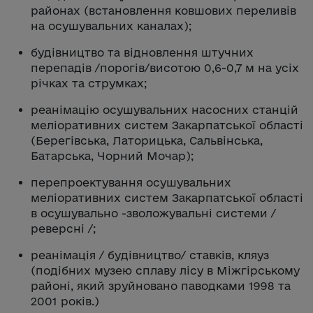
районах (встановлення ковшових переливів
на осушувальних каналах);
будівництво та відновлення штучних
перепадів /порогів/висотою 0,6-0,7 м на усіх
річках та струмках;
реанімацію осушувальних насосних станцій
меліоративних систем Закарпатської області
(Берегівська, Латорицька, Сальвінська,
Батарська, Чорний Мочар);
перепроектування осушувальних
меліоративних систем Закарпатської області
в осушувально -зволожувальні системи /
реверсні /;
реанімація / будівництво/ ставків, кляуз
(подібних музею сплаву лісу в Міжгірському
районі, який зруйновано паводками 1998 та
2001 років.)