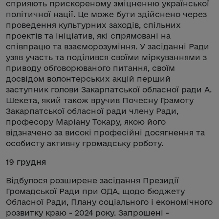
сприяють прискореному зміцненню української
політичної нації. Це може бути здійснено через
проведення культурних заходів, спільних
проектів та ініціатив, які спрямовані на
співпрацю та взаєморозуміння. У засіданні Ради
узяв участь та поділився своїми міркуваннями з
приводу обговорюваного питання, своїм
досвідом волонтерських акцій перший
заступник голови Закарпатської обласної ради А.
Шекета, який також вручив Почесну Грамоту
Закарпатської обласної ради члену Ради,
професору Маріану Токару, якою його
відзначено за високі професійні досягнення та
особисту активну громадську роботу.
19 грудня
Відбулося розширене засідання Президії
Громадської Ради при ОДА, щодо бюджету
Обласної Ради, Плану соціального і економічного
розвитку краю - 2024 року. Запрошені -