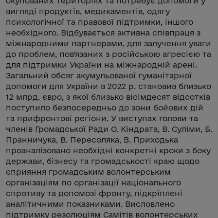
окупованих територіях та потребує допомоги у
вигляді продуктів, медикаментів, одягу
психологічної та правової підтримки, іншого
необхідного. Відбувається активна співпраця з
міжнародними партнерами, для залучення уваги
до проблем, пов'язаних з російською агресією та
для підтримки України на міжнародній арені.
Загальний обсяг акумульованої гуманітарної
допомоги для України в 2022 р. становив близько
12 млрд. євро, з якої близько вісімдесят відсотків
поступило безпосередньо до зони бойових дій
та прифронтові регіони. У виступах голови та
членів Громадської Ради О. Кіндрата, В. Суліми, Б.
Пранничука, В. Пересоляка, В. Приходька
проаналізовано необхідні конкретні кроки з боку
держави, бізнесу та громадськості краю щодо
сприяння громадським волонтерським
організаціям по організації національного
спротиву та допомозі фронту, підкріплені
аналітичними показниками. Висловлено
підтримку резолюціям Самітів волонтерських