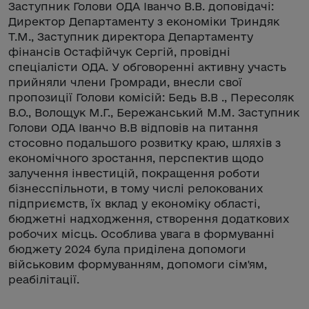
Заступник Голови ОДА Іванчо В.В. доповідачі:
Директор Департаменту з економіки Триндяк
Т.М., Заступник директора Департаменту
фінансів Остафійчук Сергій, провідні
спеціалісти ОДА. У обговоренні активну участь
прийняли члени Громради, внесли свої
пропозиції Голови комісій: Бедь В.В ., Пересоляк
В.О., Волощук М.Г., Бережанський М.М. Заступник
Голови ОДА Іванчо В.В відповів на питання
стосовно подальшого розвитку краю, шляхів з
економічного зростання, перспектив щодо
залучення інвестицій, покращення роботи
бізнесспільноти, в тому числі релокованих
підприємств, їх вклад у економіку області,
бюджетні надходження, створення додаткових
робочих місць. Особлива увага в формуванні
бюджету 2024 була приділена допомоги
військовим формуванням, допомоги сім'ям,
реабілітації.