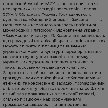
організацій України «ЗСУ та волонтери – шлях
нескорених», «Взаємодія волонтерів – опора
ЗСУ», V Обласного Форуму Громадянського
суспільства «Основний елемент-Закарпаття» та
Першого Міжнародного Конгресу Глобальної
міжнародної Платформи Відновлення України
«Взаємодія». У виступі П. Ходанича відзначалося,
що громадські організації краю та спільноти ТПО
можуть сприяти підтримці та вивченню
української мови та культури через організацію
мовних та культурних заходів, підтримку
українських художників та письменників, а
також просування української культури.
Запропоновано більш активно співпрацювати з
громадськими організаціями, побудованими на
етнічних та конфесійних засадах, громадськими
спільнотами внутрішньо переміщених осіб, які в
даний час проживають на території області,
спільно працюючи над формуванням
громадської свідомості та цінностей, які