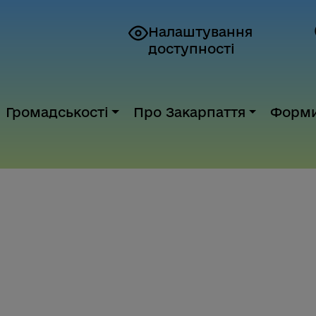
Налаштування
доступності
Громадськості
Про Закарпаття
Форм