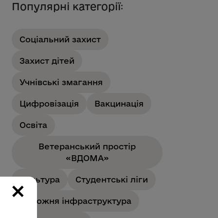
Популярні категорії
:
Соціальний захист
Захист дітей
Учнівські змагання
Цифровізація
Вакцинація
Освіта
Ветеранський простір
«ВДОМА»
Культура
Студентські ліги
×
Дорожня інфраструктура