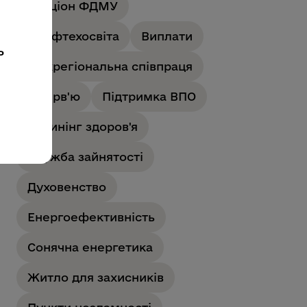
Аукціон ФДМУ
Профтехосвіта
Виплати
ь
Міжрегіональна співпраця
Інтерв'ю
Підтримка ВПО
Скринінг здоров'я
Служба зайнятості
Духовенство
Енергоефективність
Сонячна енергетика
Житло для захисників