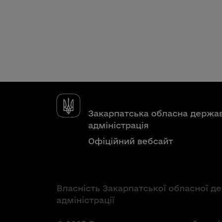
Закарпатська обласна держа
адміністрація
Офіційний вебсайт
Власність Закарпатської обласної д
адміністрації